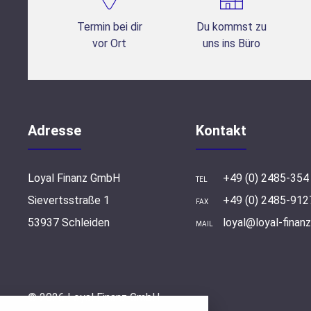
Termin bei dir
Du kommst zu
vor Ort
uns ins Büro
Adresse
Kontakt
Loyal Finanz GmbH
+49 (0) 2485-354
TEL
Sievertsstraße 1
+49 (0) 2485-912
FAX
53937 Schleiden
loyal@loyal-finanz
MAIL
stellungen
© 2026 Loyal Finanz GmbH
rwendeten Cookies und Skripte. Sie haben die