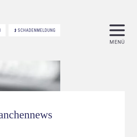
N
SCHADENMELDUNG
ranchennews