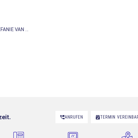
EFANIE VAN …
eit.
ANRUFEN
TERMIN
VEREINBA