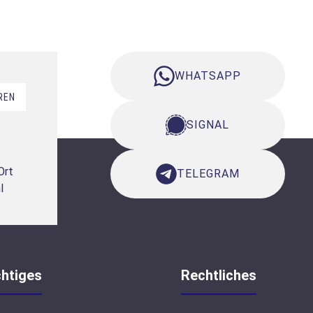
WHATSAPP
REN
SIGNAL
Ort
TELEGRAM
l
htiges
Rechtliches