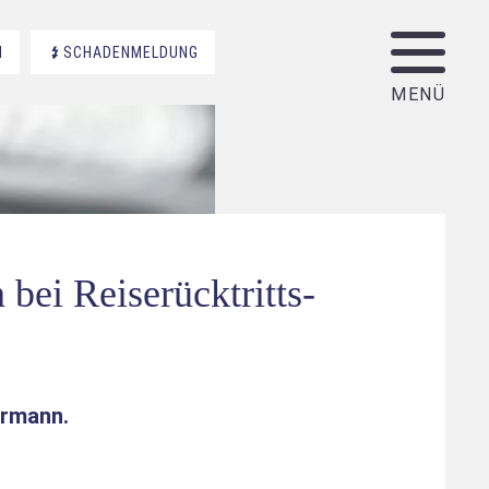
N
SCHADENMELDUNG
bei Reiserücktritts-
ermann
.