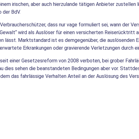
einem irischen, aber auch hierzulande tätigen Anbieter zustellen
o der BdV.
erbraucherschützer, dass nur vage formuliert sei, wann der Versi
e Gewalt“ wird als Auslöser für einen versicherten Reiserücktritt
nen lässt. Marktstandard ist es demgegenüber, die auslösenden E
rwartete Erkrankungen oder gravierende Verletzungen durch ein
 seit einer Gesetzesreform von 2008 verboten, bei grober Fahrläs
au dies sehen die beanstandeten Bedingungen aber vor. Stattdess
dem das fahrlässige Verhalten Anteil an der Auslösung des Versi