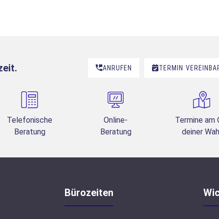
eit.
ANRUFEN
TERMIN
VEREINBA
Telefonische
Online-
Termine am 
Beratung
Beratung
deiner Wah
Bürozeiten
Wic